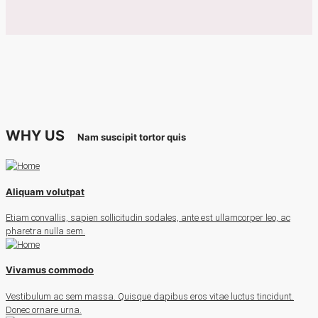
WHY US
Nam suscipit tortor quis
Aliquam volutpat
Etiam convallis, sapien sollicitudin sodales, ante est ullamcorper leo, ac
pharetra nulla sem.
Vivamus commodo
Vestibulum ac sem massa. Quisque dapibus eros vitae luctus tincidunt.
Donec ornare urna.